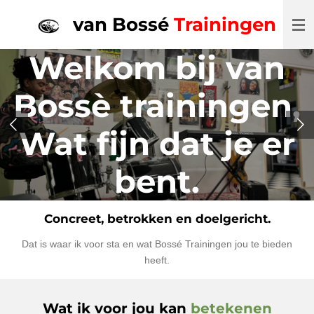
Ga
van Bossé
Trainingen
direct
naar
Welkom bij van
de
hoofdinhoud
Bossè trainingen,
Wat fijn dat je er
bent.
Concreet, betrokken en doelgericht.
Dat is waar ik voor sta en wat Bossé Trainingen jou te bieden
heeft.
Wat ik voor jou kan
betekenen