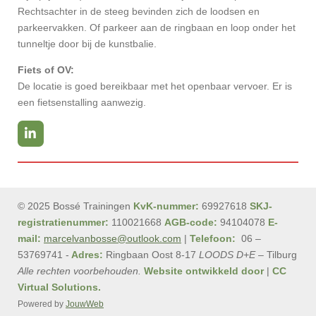
Rechtsachter in de steeg bevinden zich de loodsen en
parkeervakken. Of parkeer aan de ringbaan en loop onder het
tunneltje door bij de kunstbalie.
Fiets of OV:
De locatie is goed bereikbaar met het openbaar vervoer. Er is
een fietsenstalling aanwezig.
L
i
n
k
e
d
© 2025 Bossé Trainingen
KvK-nummer:
69927618
SKJ-
I
n
registratienummer:
110021668
AGB-code:
94104078
E-
mail:
marcelvanbosse@outlook.com
|
Telefoon:
06 –
53769741 -
Adres:
Ringbaan Oost 8-17
LOODS D+E
– Tilburg
Alle rechten voorbehouden.
Website ontwikkeld door
|
CC
Virtual Solutions.
Powered by
JouwWeb