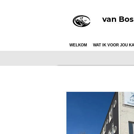
Ga
direct
van Bo
naar
de
hoofdinhoud
WELKOM
WAT IK VOOR JOU K